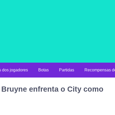
s dos jogadores
Botas
Partidas
Recompensas de
 Bruyne enfrenta o City como