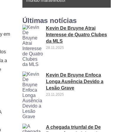
mundo maravilhoso!
Últimas notícias
Kevin De Bruyne Atrai
ty em
Interesse de Quatro Clubes
da MLS
28.11.2025
los
da a
e
Kevin De Bruyne Enfoca
Longa Ausência Devido a
Lesão Grave
23.11.2025
A
A chegada triunfal de De
o